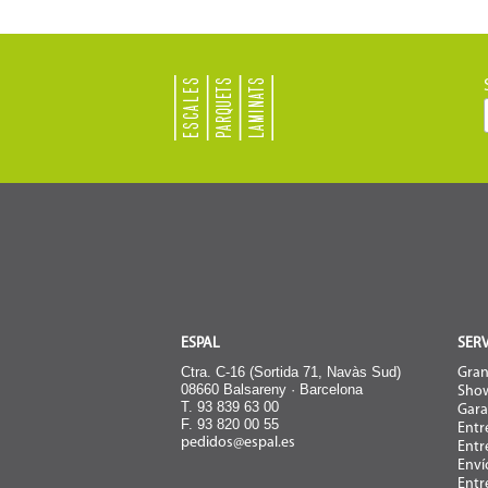
ESPAL
SERV
Ctra. C-16 (Sortida 71, Navàs Sud)
Gran
08660 Balsareny · Barcelona
Sho
T. 93 839 63 00
Gara
F. 93 820 00 55
Entr
pedidos@espal.es
Entr
Enví
Entr