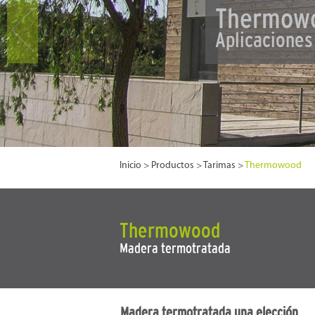
Thermow
Aplicaciones
Inicio
>
Productos
>
Tarimas
>
Thermowood
Thermowood
Madera termotratada
Madera termotratada una elección