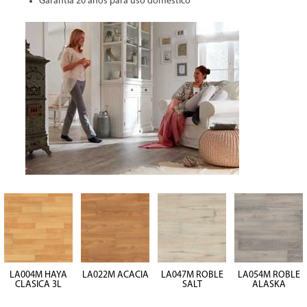
Garantía 20 años para uso doméstico
LA004M HAYA
LA022M ACACIA
LA047M ROBLE
LA054M ROBLE
CLASICA 3L
SALT
ALASKA