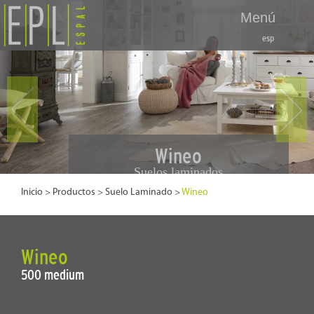
Menú
esp
Sk
to
co
Wineo
Suelos laminados
Inicio
>
Productos
>
Suelo Laminado
>
Wineo
Wineo
500 medium