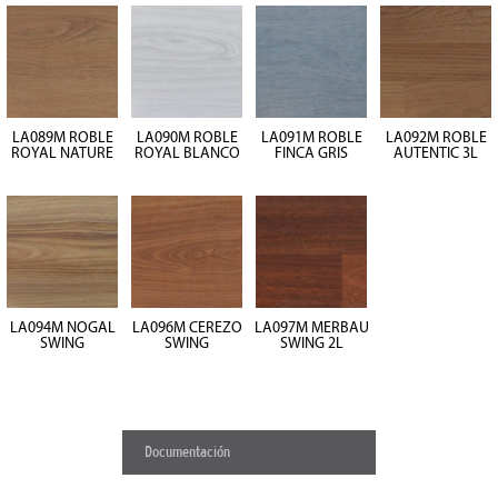
LA089M ROBLE
LA090M ROBLE
LA091M ROBLE
LA092M ROBLE
ROYAL NATURE
ROYAL BLANCO
FINCA GRIS
AUTENTIC 3L
LA094M NOGAL
LA096M CEREZO
LA097M MERBAU
SWING
SWING
SWING 2L
Documentación