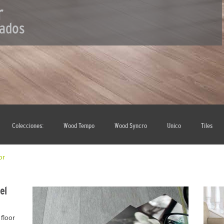
oor
aminados
Colecciones:
Wood Tempo
Wood Syncro
Unico
Tiles
or
el
floor