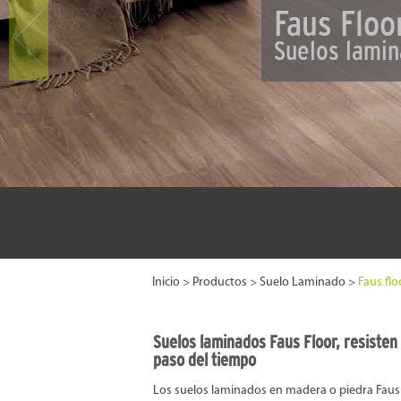
Faus Fl
Suelos l
Inicio
>
Productos
>
Suelo Laminado
>
Faus flo
Suelos laminados Faus Floor, resisten 
paso del tiempo
Los suelos laminados en madera o piedra Faus 