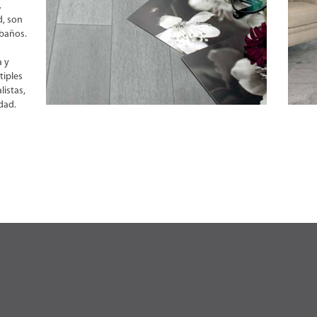
.
d, son
 baños.
a y
tiples
listas,
dad.